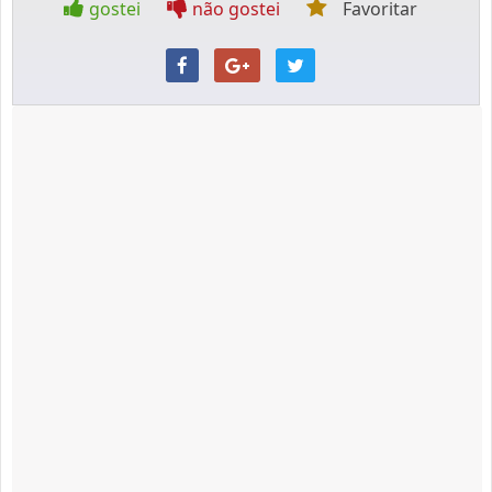
gostei
não gostei
Favoritar