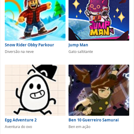
Snow Rider Obby Parkour
Jump Man
Diversão na neve
Gato saltitante
Egg Adventure 2
Ben 10 Guerreiro Samurai
Aventura do ovo
Ben em ação