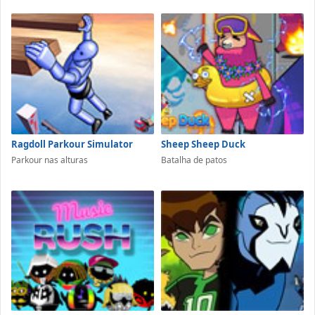
Ragdoll Parkour Simulator
Sheep Sheep Duck
Parkour nas alturas
Batalha de patos