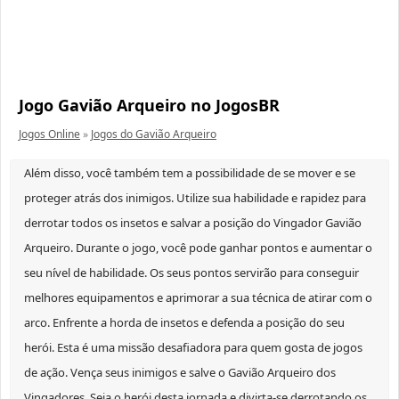
Jogo Gavião Arqueiro no JogosBR
Jogos Online
»
Jogos do Gavião Arqueiro
Além disso, você também tem a possibilidade de se mover e se
proteger atrás dos inimigos. Utilize sua habilidade e rapidez para
derrotar todos os insetos e salvar a posição do Vingador Gavião
Arqueiro. Durante o jogo, você pode ganhar pontos e aumentar o
seu nível de habilidade. Os seus pontos servirão para conseguir
melhores equipamentos e aprimorar a sua técnica de atirar com o
arco. Enfrente a horda de insetos e defenda a posição do seu
herói. Esta é uma missão desafiadora para quem gosta de jogos
de ação. Vença seus inimigos e salve o Gavião Arqueiro dos
Vingadores. Seja o herói desta jornada e divirta-se derrotando os