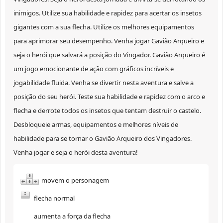
inimigos. Utilize sua habilidade e rapidez para acertar os insetos
gigantes com a sua flecha. Utilize os melhores equipamentos
para aprimorar seu desempenho. Venha jogar Gavião Arqueiro e
seja o herói que salvará a posição do Vingador. Gavião Arqueiro é
um jogo emocionante de ação com gráficos incríveis e
jogabilidade fluida. Venha se divertir nesta aventura e salve a
posição do seu herói. Teste sua habilidade e rapidez com o arco e
flecha e derrote todos os insetos que tentam destruir o castelo.
Desbloqueie armas, equipamentos e melhores níveis de
habilidade para se tornar o Gavião Arqueiro dos Vingadores.
Venha jogar e seja o herói desta aventura!
movem o personagem
flecha normal
aumenta a força da flecha