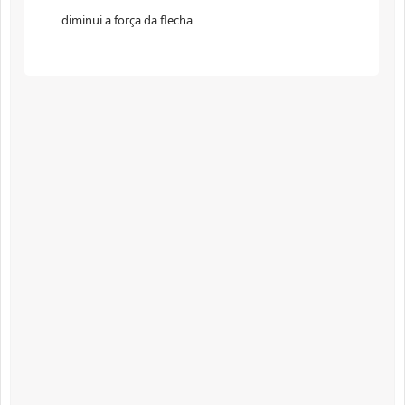
diminui a força da flecha