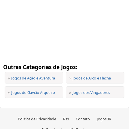
Outras Categorias de Jogos:
Jogos de Ação e Aventura
Jogos de Arco e Flecha
Jogos do Gavião Arqueiro
Jogos dos Vingadores
Política de Privacidade
Rss
Contato
JogosBR