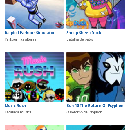
Ragdoll Parkour Simulator
Sheep Sheep Duck
Parkour nas alturas
Batalha de patos
Music Rush
Ben 10 The Return Of Psyphon
Escalada musical
O Retorno de Psyphon.