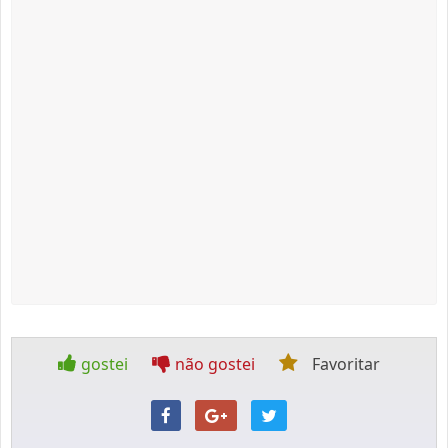
gostei
não gostei
Favoritar