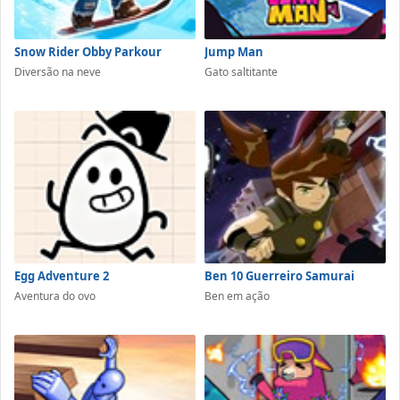
Snow Rider Obby Parkour
Jump Man
Diversão na neve
Gato saltitante
Egg Adventure 2
Ben 10 Guerreiro Samurai
Aventura do ovo
Ben em ação