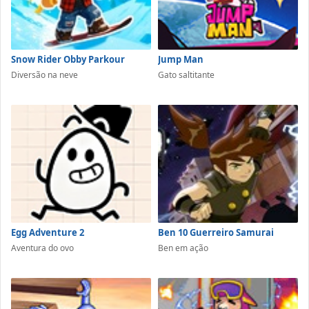
Snow Rider Obby Parkour
Jump Man
Diversão na neve
Gato saltitante
Egg Adventure 2
Ben 10 Guerreiro Samurai
Aventura do ovo
Ben em ação