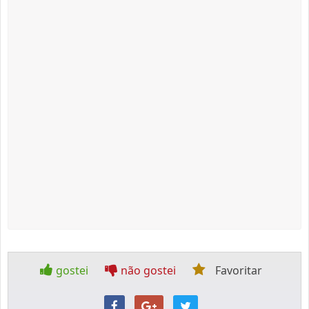
gostei
não gostei
Favoritar