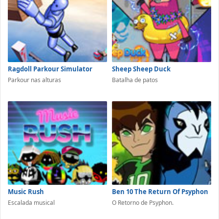
Ragdoll Parkour Simulator
Sheep Sheep Duck
Parkour nas alturas
Batalha de patos
Music Rush
Ben 10 The Return Of Psyphon
Escalada musical
O Retorno de Psyphon.