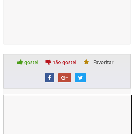
gostei
não gostei
Favoritar