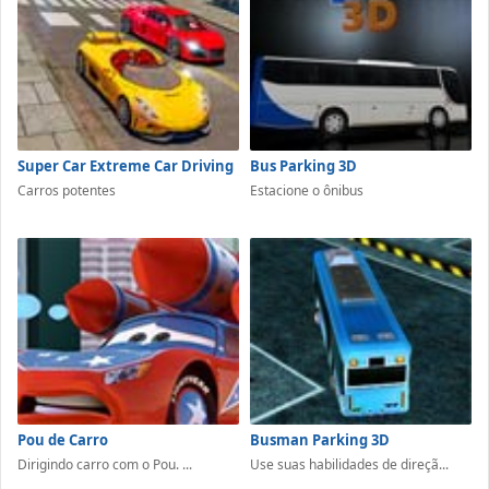
Super Car Extreme Car Driving
Bus Parking 3D
Carros potentes
Estacione o ônibus
Pou de Carro
Busman Parking 3D
Dirigindo carro com o Pou. ...
Use suas habilidades de direçã...