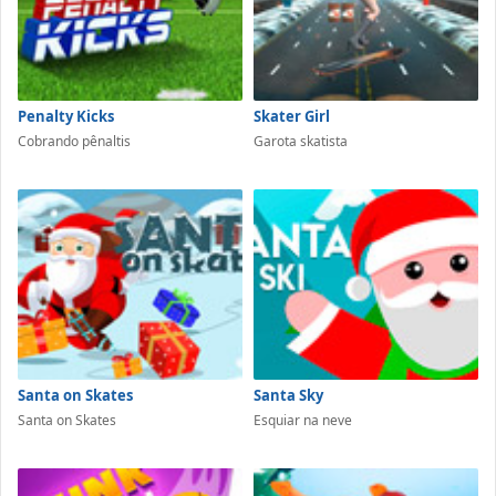
Penalty Kicks
Skater Girl
Cobrando pênaltis
Garota skatista
Santa on Skates
Santa Sky
Santa on Skates
Esquiar na neve