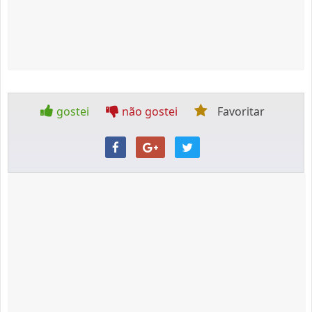
gostei
não gostei
Favoritar