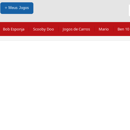
⭐
Meus Jogos
Bob Esponja
Scooby Doo
Jogos de Carros
Mario
Ben 10