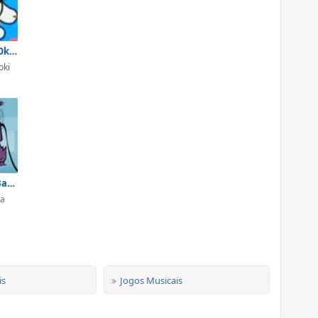
Doki: Karaokê Okidoki
oki
Billy e Mandy: Batalha de Bandas
ma
is
Jogos Musicais