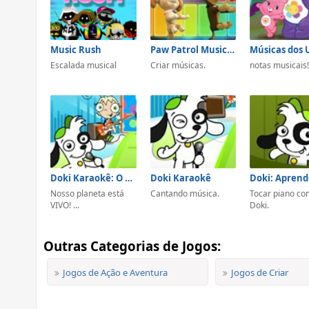
Music Rush
Paw Patrol Music Maker
Escalada musical
Criar músicas.
notas musicais
Doki Karaokê: O Planeta é a Nossa Casa
Doki Karaokê
Nosso planeta está
Cantando música.
Tocar piano co
VIVO! ...
Doki.
Outras Categorias de Jogos:
Jogos de Ação e Aventura
Jogos de Criar