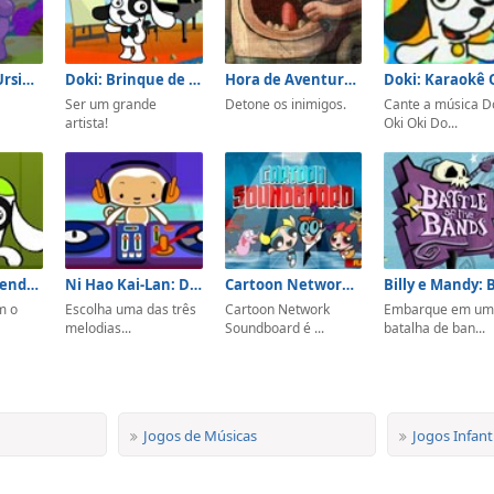
Músicas dos Ursinhos Carinhosos
Doki: Brinque de ser artista
Hora de Aventura: Heróis do Ritmo
!
Ser um grande
Detone os inimigos.
Cante a música D
artista!
Oki Oki Do...
Doki: Aprendendo Melodias
Ni Hao Kai-Lan: DJ Hoho's Dance Party
Cartoon Network Soundboard
m o
Escolha uma das três
Cartoon Network
Embarque em u
melodias...
Soundboard é ...
batalha de ban...
Jogos de Músicas
Jogos Infant