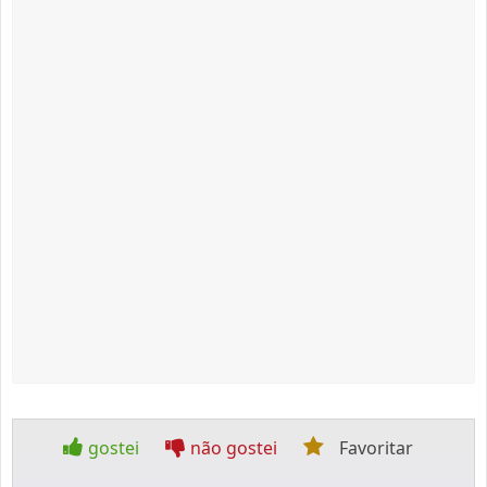
gostei
não gostei
Favoritar