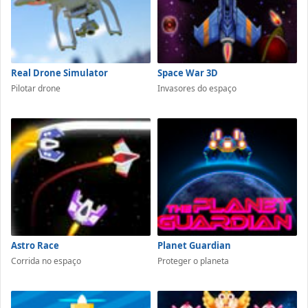
Real Drone Simulator
Space War 3D
Pilotar drone
Invasores do espaço
Astro Race
Planet Guardian
Corrida no espaço
Proteger o planeta