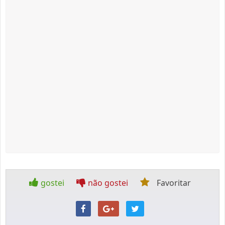
gostei
não gostei
Favoritar