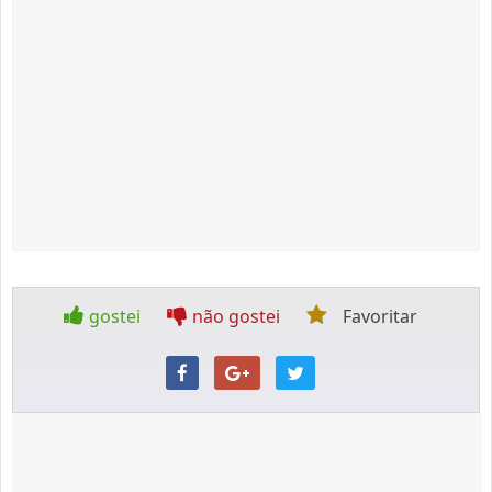
gostei
não gostei
Favoritar