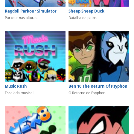
Ragdoll Parkour Simulator
Sheep Sheep Duck
Parkour nas alturas
Batalha de patos
Music Rush
Ben 10 The Return Of Psyphon
Escalada musical
O Retorno de Psyphon.