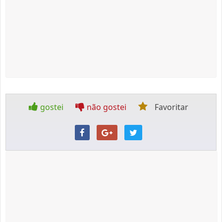
gostei
não gostei
Favoritar