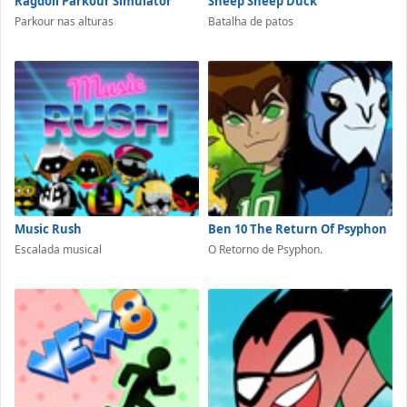
Ragdoll Parkour Simulator
Sheep Sheep Duck
Parkour nas alturas
Batalha de patos
Music Rush
Ben 10 The Return Of Psyphon
Escalada musical
O Retorno de Psyphon.