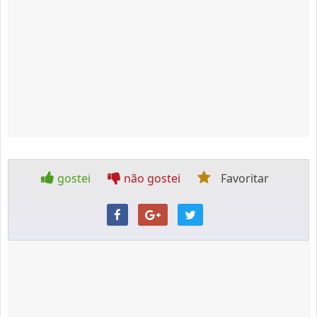
gostei
não gostei
Favoritar