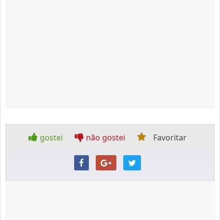
gostei
não gostei
Favoritar