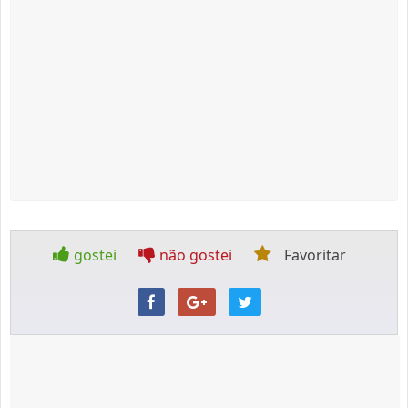
gostei
não gostei
Favoritar