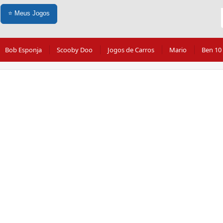
⭐
Meus Jogos
Bob Esponja
Scooby Doo
Jogos de Carros
Mario
Ben 10