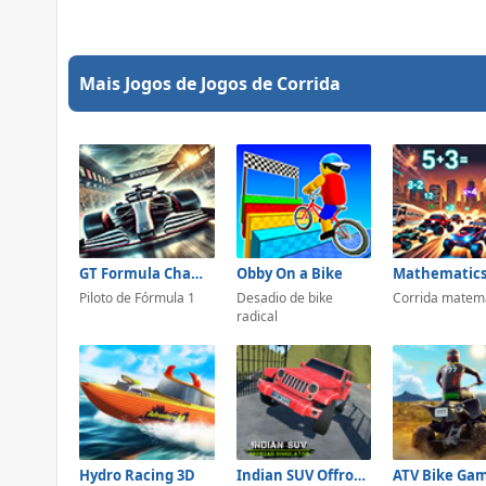
Mais Jogos de Jogos de Corrida
GT Formula Championship
Obby On a Bike
Piloto de Fórmula 1
Desadio de bike
Corrida matem
radical
Hydro Racing 3D
Indian SUV Offroad Simulator