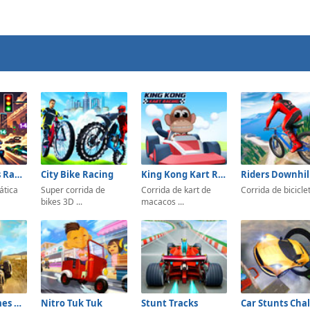
Mathematics Racing
City Bike Racing
King Kong Kart Racing
ática
Super corrida de
Corrida de kart de
Corrida de bicicle
bikes 3D ...
macacos ...
ATV Bike Games Quad Offroad
Nitro Tuk Tuk
Stunt Tracks