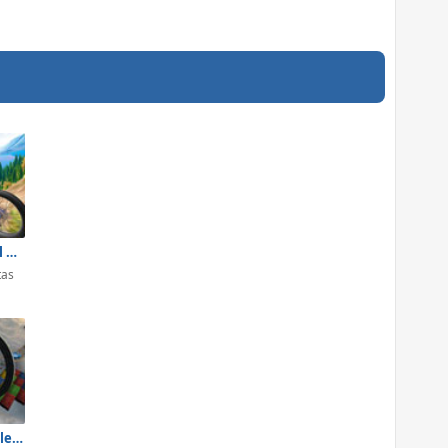
Riders Downhill Racing
tas
Car Stunts Challenge