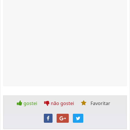
gostei
não gostei
Favoritar