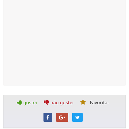
gostei
não gostei
Favoritar