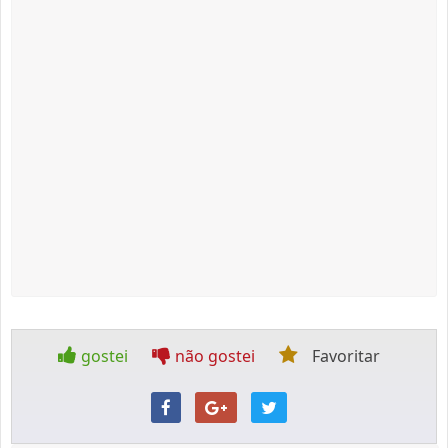
gostei
não gostei
Favoritar