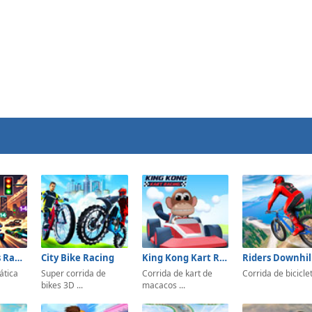
Mathematics Racing
City Bike Racing
King Kong Kart Racing
ática
Super corrida de
Corrida de kart de
Corrida de bicicle
bikes 3D ...
macacos ...