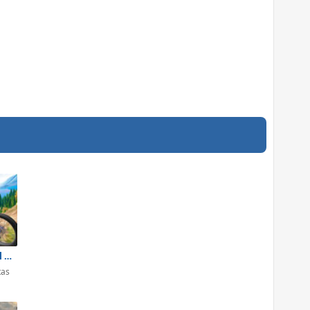
Riders Downhill Racing
tas