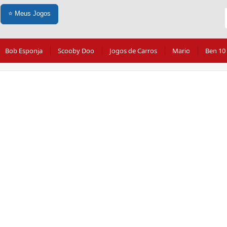
⭐
Meus Jogos
Bob Esponja
Scooby Doo
Jogos de Carros
Mario
Ben 10