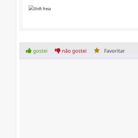
freia
gostei
não gostei
Favoritar