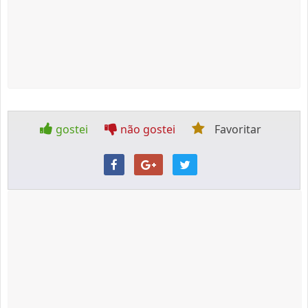
gostei
não gostei
Favoritar