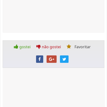
gostei
não gostei
Favoritar