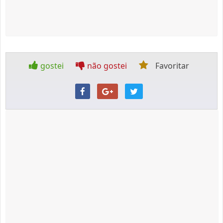
gostei
não gostei
Favoritar