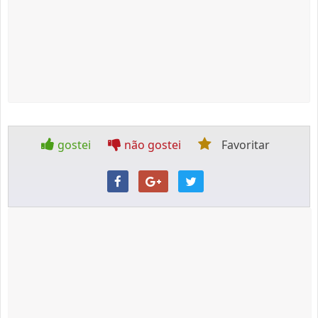
gostei
não gostei
Favoritar