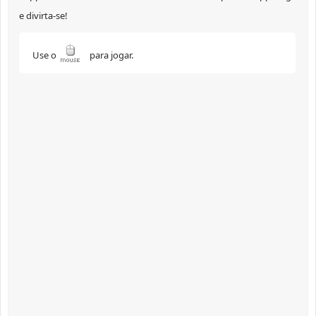
e divirta-se!
Use o
para jogar.