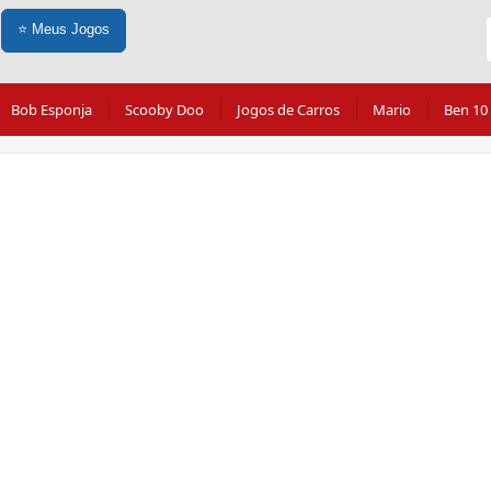
⭐
Meus Jogos
Bob Esponja
Scooby Doo
Jogos de Carros
Mario
Ben 10