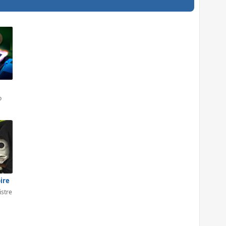
o
ire
istre