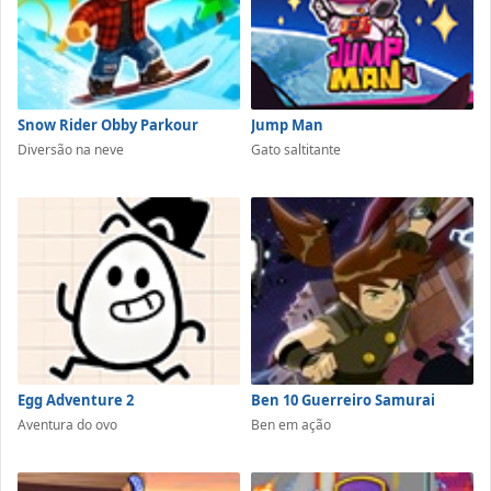
Snow Rider Obby Parkour
Jump Man
Diversão na neve
Gato saltitante
Egg Adventure 2
Ben 10 Guerreiro Samurai
Aventura do ovo
Ben em ação