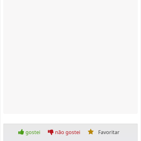
gostei
não gostei
Favoritar