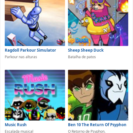
Ragdoll Parkour Simulator
Sheep Sheep Duck
Parkour nas alturas
Batalha de patos
Music Rush
Ben 10 The Return Of Psyphon
Escalada musical
O Retorno de Psyphon.