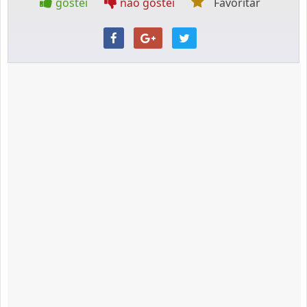
gostei
não gostei
Favoritar