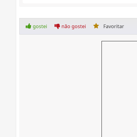
gostei
não gostei
Favoritar