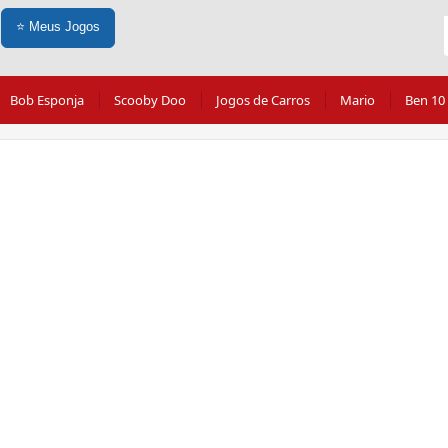
⭐
Meus Jogos
Bob Esponja
Scooby Doo
Jogos de Carros
Mario
Ben 10