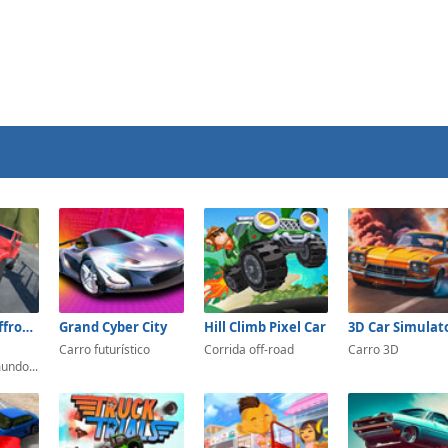
Indian SUV Offroad Simulator
Grand Cyber City
Hill Climb Pixel Car
3D Car Simulat
Carro futurístico
Corrida off-road
Carro 3D
undo...