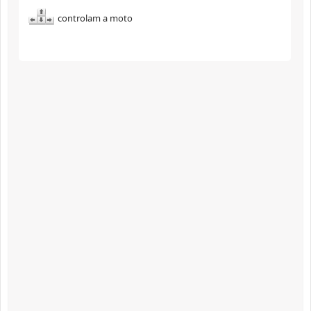
controlam a moto