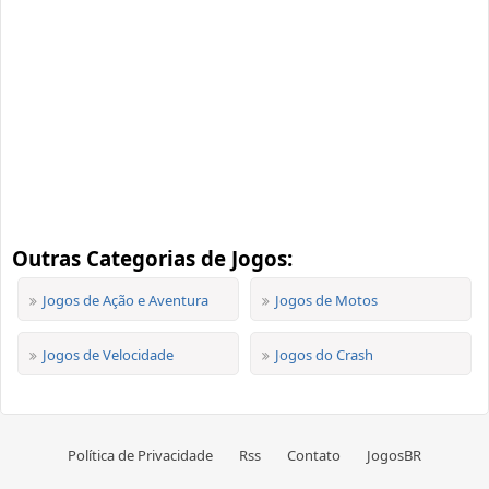
Outras Categorias de Jogos:
Jogos de Ação e Aventura
Jogos de Motos
Jogos de Velocidade
Jogos do Crash
Política de Privacidade
Rss
Contato
JogosBR