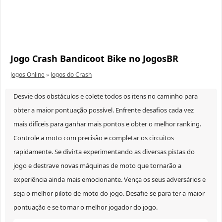
Jogo Crash Bandicoot Bike no JogosBR
Jogos Online
»
Jogos do Crash
Desvie dos obstáculos e colete todos os itens no caminho para
obter a maior pontuação possível. Enfrente desafios cada vez
mais difíceis para ganhar mais pontos e obter o melhor ranking.
Controle a moto com precisão e completar os circuitos
rapidamente. Se divirta experimentando as diversas pistas do
jogo e destrave novas máquinas de moto que tornarão a
experiência ainda mais emocionante. Vença os seus adversários e
seja o melhor piloto de moto do jogo. Desafie-se para ter a maior
pontuação e se tornar o melhor jogador do jogo.