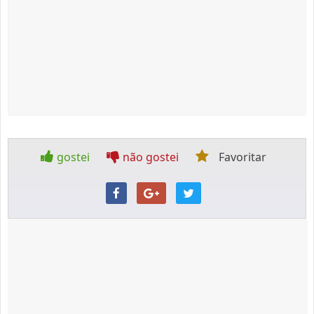
gostei
não gostei
Favoritar