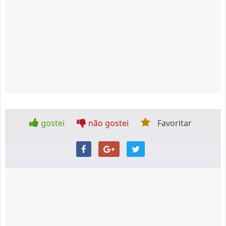
gostei
não gostei
Favoritar