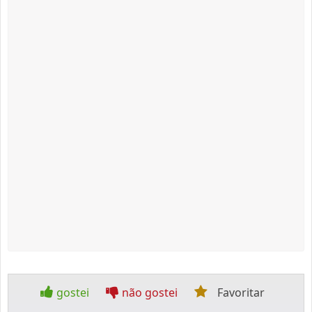
gostei
não gostei
Favoritar