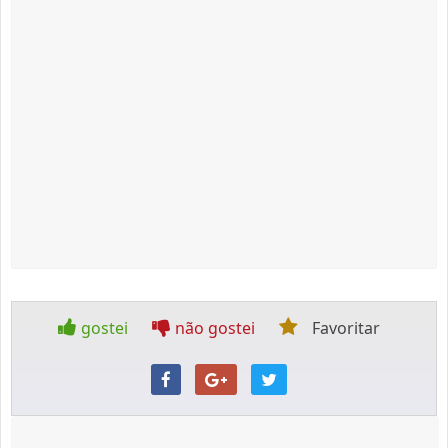
gostei
não gostei
Favoritar