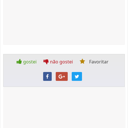
gostei
não gostei
Favoritar