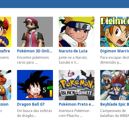
sfire
Pokémon 3D Online
Naruto de Luta
Digimon Warri
jovens
Encontre pokémons
Junte-se a Naruto,
Para escapar des
raros para ...
Sasuke e S...
dimensão p...
usion
Dragon Ball GT
Pokémon Preto e Branco
as
Em busca das esferas
Aventura Pokémon
Campeonato de
do dragão...
com Pikachu ...
batalhas da WBBA