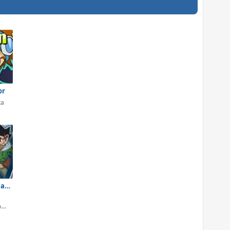
or
ta
Beyblade Epic Battles
...