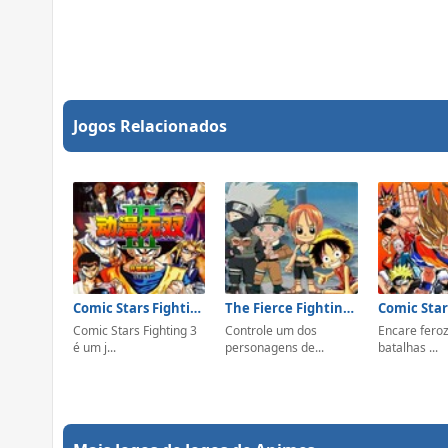
Jogos Relacionados
Comic Stars Fighting 3
The Fierce Fighting Of Comic Stars
Comic Stars Fighting 3
Controle um dos
Encare fero
é um j...
personagens de...
batalhas ...