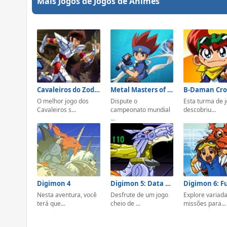
Mais Jogos de Jogos de Animes
Cavaleiros do Zodiaco Ômega
Metal Masters of Mayhem
B-Daman Cros
O melhor jogo dos
Dispute o
Esta turma de 
Cavaleiros s...
campeonato mundial
descobriu...
...
Digimon 4
Digimon 5: Data Squad
Digimon 6: F
Nesta aventura, você
Desfrute de um jogo
Explore variad
terá que...
cheio de ...
missões para...