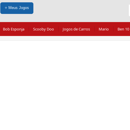
⭐
Meus Jogos
Bob Esponja
Scooby Doo
Jogos de Carros
Mario
Ben 10