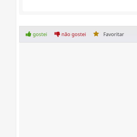
gostei
não gostei
Favoritar