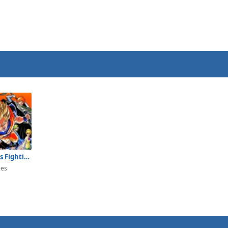
Comic Stars Fighting
zes