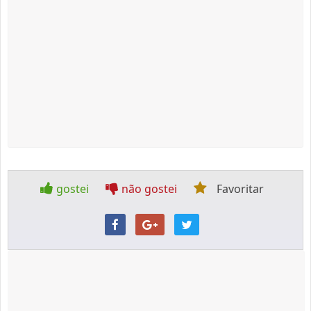
gostei
não gostei
Favoritar