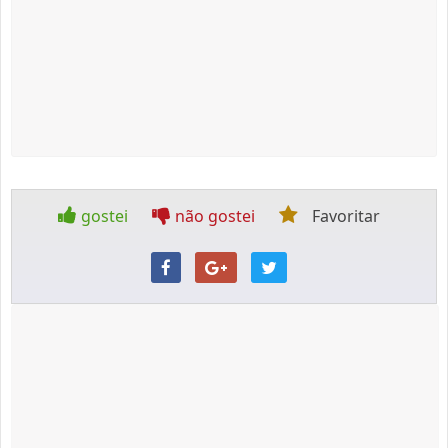
gostei
não gostei
Favoritar