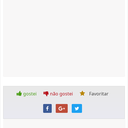
gostei
não gostei
Favoritar