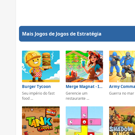
Mais Jogos de Jogos de Estratégia
Burger Tycoon
Merge Magnat - IDeaL Store
Seu império do fast
Gerencie um
Guerra no mar
food ...
restaurante ...