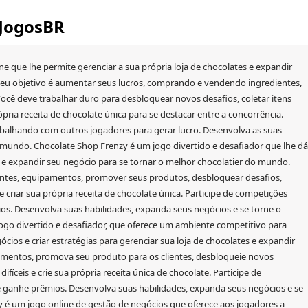
 JogosBR
e que lhe permite gerenciar a sua própria loja de chocolates e expandir
Seu objetivo é aumentar seus lucros, comprando e vendendo ingredientes,
cê deve trabalhar duro para desbloquear novos desafios, coletar itens
rópria receita de chocolate única para se destacar entre a concorrência.
balhando com outros jogadores para gerar lucro. Desenvolva as suas
o mundo. Chocolate Shop Frenzy é um jogo divertido e desafiador que lhe dá
s e expandir seu negócio para se tornar o melhor chocolatier do mundo.
entes, equipamentos, promover seus produtos, desbloquear desafios,
s e criar sua própria receita de chocolate única. Participe de competições
s. Desenvolva suas habilidades, expanda seus negócios e se torne o
go divertido e desafiador, que oferece um ambiente competitivo para
ócios e criar estratégias para gerenciar sua loja de chocolates e expandir
mentos, promova seu produto para os clientes, desbloqueie novos
difíceis e crie sua própria receita única de chocolate. Participe de
 ganhe prêmios. Desenvolva suas habilidades, expanda seus negócios e se
 é um jogo online de gestão de negócios que oferece aos jogadores a