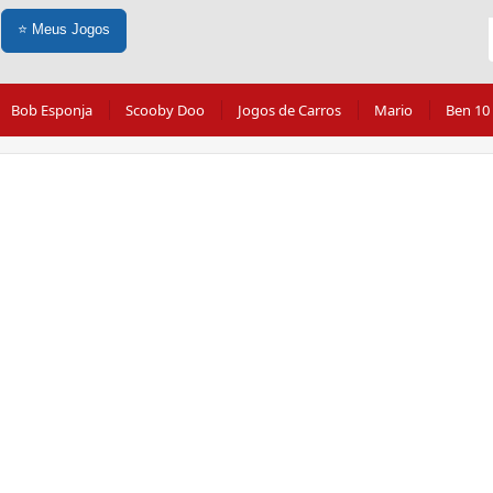
⭐
Meus Jogos
Bob Esponja
Scooby Doo
Jogos de Carros
Mario
Ben 10