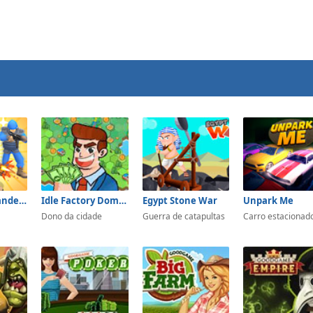
Army Commander Craft
Idle Factory Domination
Egypt Stone War
Unpark Me
Dono da cidade
Guerra de catapultas
Carro estacionad