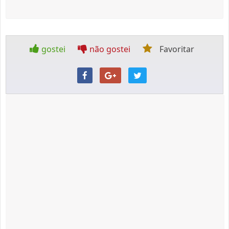
gostei
não gostei
Favoritar