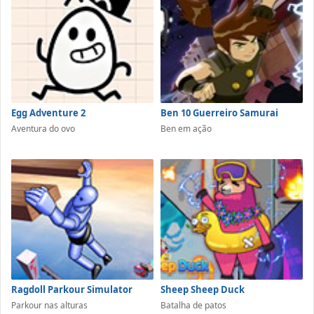
Egg Adventure 2
Ben 10 Guerreiro Samurai
Aventura do ovo
Ben em ação
Ragdoll Parkour Simulator
Sheep Sheep Duck
Parkour nas alturas
Batalha de patos