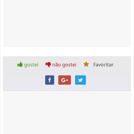
gostei
não gostei
Favoritar