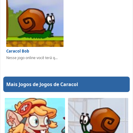
Caracol Bob
Nesse jogo online você terá q...
Mais Jogos de Jogos de Caracol