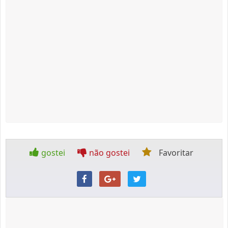
gostei
não gostei
Favoritar