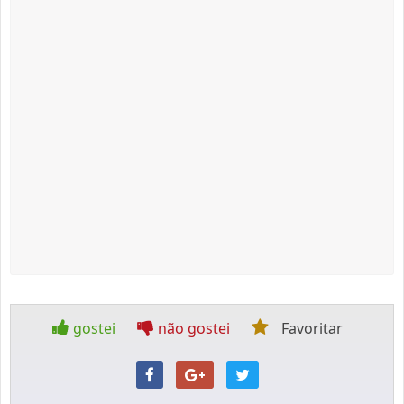
gostei
não gostei
Favoritar