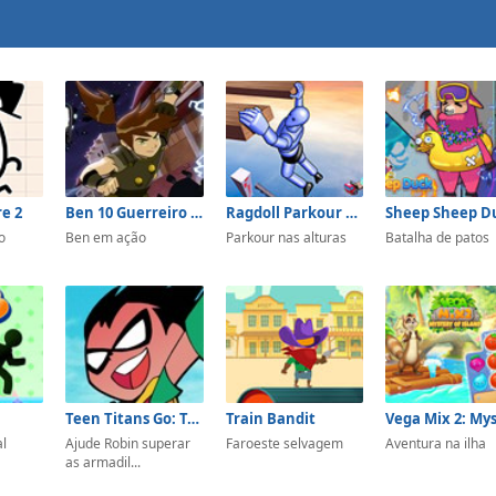
e 2
Ben 10 Guerreiro Samurai
Ragdoll Parkour Simulator
Sheep Sheep D
o
Ben em ação
Parkour nas alturas
Batalha de patos
Teen Titans Go: Tower Lockdown
Train Bandit
al
Ajude Robin superar
Faroeste selvagem
Aventura na ilha
as armadil...