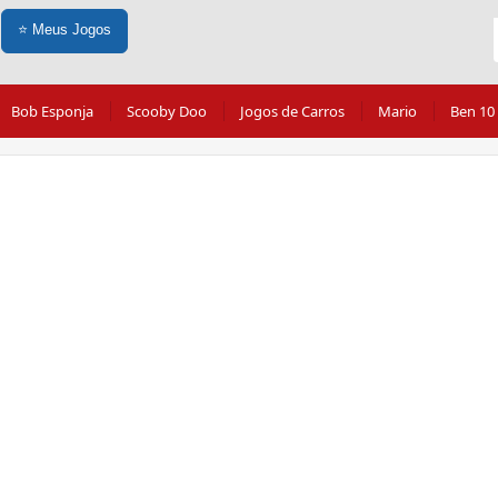
⭐
Meus Jogos
Bob Esponja
Scooby Doo
Jogos de Carros
Mario
Ben 10