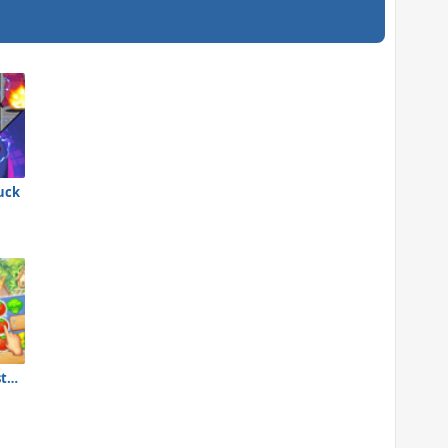
uck
Vega Mix 2: Mystery of Island