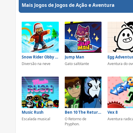
Mais Jogos de Jogos de Ação e Aventura
Snow Rider Obby Parkour
Jump Man
Egg Adventur
Diversão na neve
Gato saltitante
Aventura do ov
Music Rush
Ben 10 The Return Of Psyphon
Vex 8
Escalada musical
O Retorno de
Aventura radic
Psyphon.