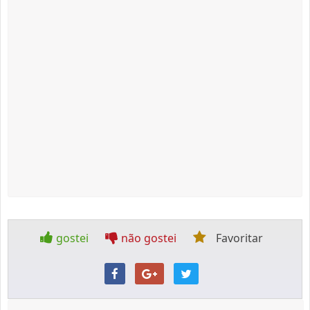
gostei
não gostei
Favoritar