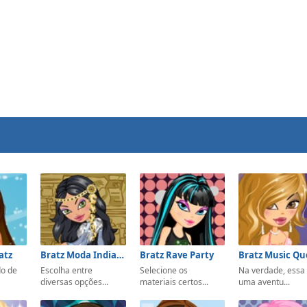
atz
Bratz Moda Indiana
Bratz Rave Party
Bratz Music Q
do de
Escolha entre
Selecione os
Na verdade, essa
diversas opções...
materiais certos...
uma aventu...