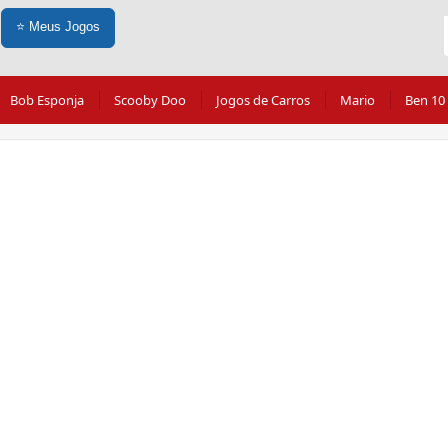
⭐
Meus Jogos
Bob Esponja
Scooby Doo
Jogos de Carros
Mario
Ben 10