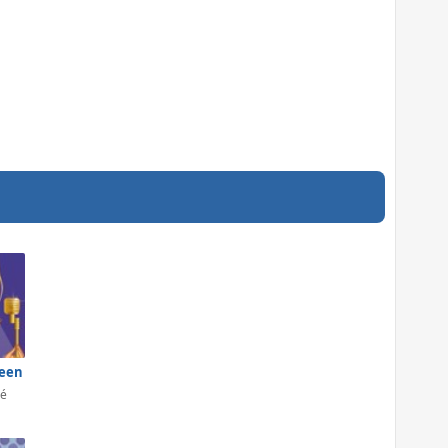
ueen
 é