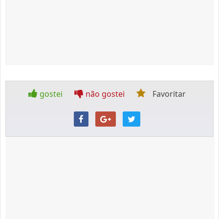
gostei
não gostei
Favoritar