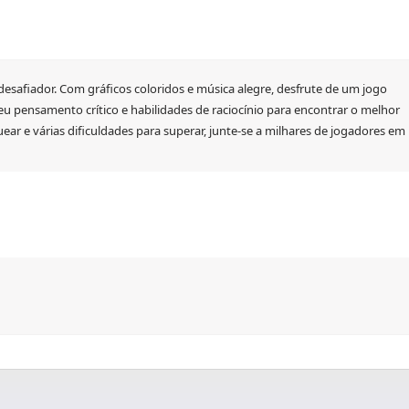
e desafiador. Com gráficos coloridos e música alegre, desfrute de um jogo
 seu pensamento crítico e habilidades de raciocínio para encontrar o melhor
ar e várias dificuldades para superar, junte-se a milhares de jogadores em