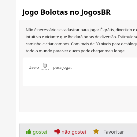
Jogo Bolotas no JogosBR
Não é necessário se cadastrar para jogar. É grátis, divertido 
intuitivo e viciante que lhe dará horas de diversão. Estimule
caminho e criar combos. Com mais de 30 níveis para desbloque
todo o mundo para ver quem pode chegar mais longe.
Use o
para jogar.
gostei
não gostei
Favoritar