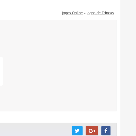
Jogos Online
»
Jogos de Trincas