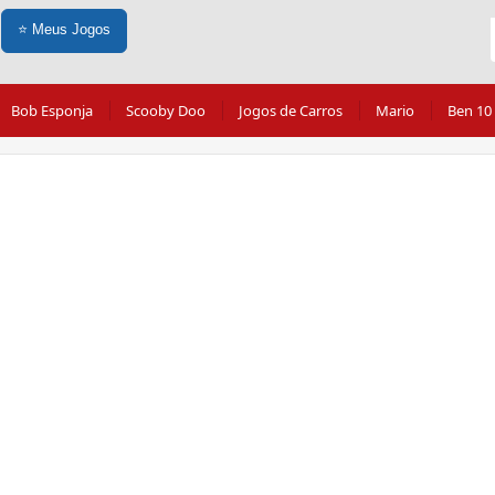
⭐
Meus Jogos
Bob Esponja
Scooby Doo
Jogos de Carros
Mario
Ben 10