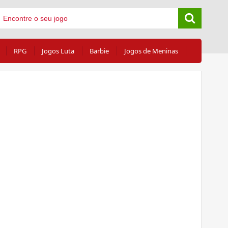
RPG
Jogos Luta
Barbie
Jogos de Meninas