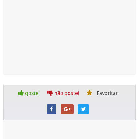
gostei
não gostei
Favoritar