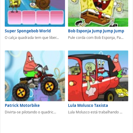
Super Spongebob World
Bob Esponja Jump Jump Jump
O calça quadrada tem que liber...
Pule corda com Bob Esponja, Pa...
Patrick Motorbike
Lula Molusco Taxista
Divirta-se pilotando o quadric...
Lula Molusco está trabalhando ...