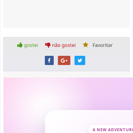
gostei
não gostei
Favoritar